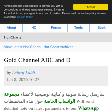
AshrafLaidi.com uses cookies to provide you with a
Accept
personalized and more responsive service. By using
AshrafLaidi.com, you agree to our use of cookies. Please read our cookie policy for more
information
Cookie Notice
IMT
Articles
Premium
العربية
About
HC
Forum
Tools
Book
Hot-Charts
View Latest Hot-Charts
|
Hot-Chart Archives
Gold Channel ABC and D
by
Ashraf Laidi
Jan 8, 2026 16:27
مجموعة
سأرسل رسالة صوتية و كتابية توضيحية لأعضاء
الواتساب الخاصة
حول هذه المخططات Will send
WhatsApp
detailed note on latest parameters to our