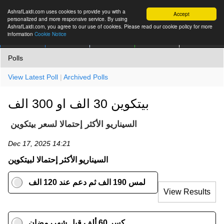
AshrafLaidi.com uses cookies to provide you with a
Accept
personalized and more responsive service. By using
AshrafLaidi.com, you agree to our use of cookies. Please read our cookie policy for more
information
Cookie Notice
IMT
Articles
Premium
العربية
More
Polls
View Latest Poll
|
Archived Polls
بيتكوين 30 الف او 300 الف
السيناريو الأكثر إحتمالا لسعر بيتكوين
Dec 17, 2025 14:21
السيناريو الأكثر إحتمالا لبيتكوين
لمس 190 الف ثم دعم عند 120 الف
View Results
كسر 60 ألف قبل شهررمضان