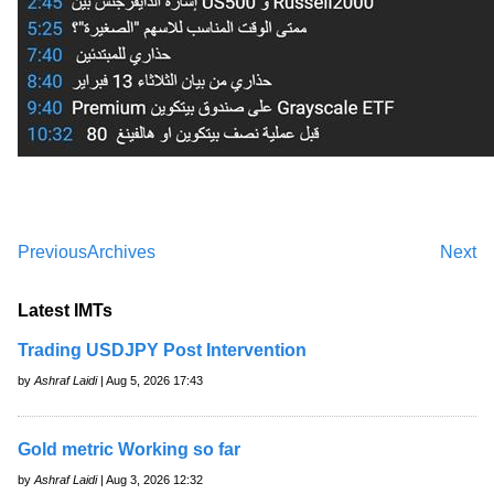
Previous
Archives
Next
Latest IMTs
Trading USDJPY Post Intervention
by
Ashraf Laidi
| Aug 5, 2026 17:43
Gold metric Working so far
by
Ashraf Laidi
| Aug 3, 2026 12:32