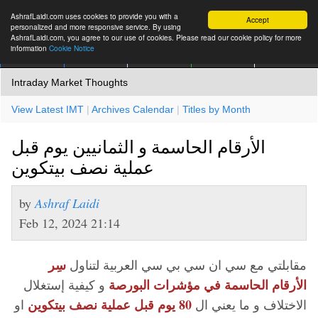
AshrafLaidi.com uses cookies to provide you with a
Accept
personalized and more responsive service. By using
AshrafLaidi.com, you agree to our use of cookies. Please read our cookie policy for more
information
Cookie Notice
IMT
Articles
Premium
العربية
More
Intraday Market Thoughts
View Latest IMT
|
Archives Calendar
|
Titles by Month
الأرقام الحاسمة و الثمانيين يوم قبل
عملية نصف بيتكوين
by
Ashraf Laidi
Feb 12, 2024 21:14
سِر
مقابلتي مع سي ان سي بي سي العربية لتناول
الأرقام الحاسمة في مؤشرات البورصة
و كيفية إستغلال
80 يوم قبل عملية نصف بيتكوين
الاختلاف و ما يعني ال
او