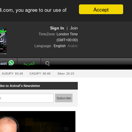
Accept
i.com, you agree to our use of
Sign In
|
Join
TimeZone:
London Time
(GMT+00:00)
Language:
English
Arabic
ast
العربية
AUDJPY
83.48
CADJPY
89.86
Silver
26.23
ibe to Ashraf's Newsletter
l:
Subscribe