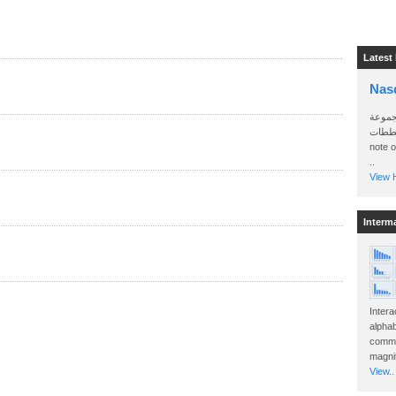
Latest
Nas
جموعة
 المخططات
note 
..
View H
Interm
Intera
alphab
commo
magnit
View..