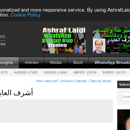
sonalized and more responsive service. By using AshrafLaid
tion.
Cookie Policy
houghts
Articles
Media
Book
WhatsApp Broadc
.3772
AUDUSD
0.7485
USDCAD
1.2406
GBPJPY
153.59
EURJPY
132.15
View Latest IMT
|
Archives Calendar
|
Titles by Month
Subscr
أشرف العاي
Emai