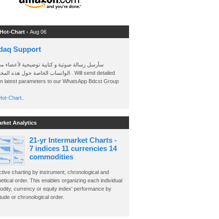
 Hot-Chart -
Aug 06
daq Support
سأرسل رسالة صوتية و كتابية توضيحية لأعضاء م
الواتساب الخاصة حول هذه . Will send detailed
on latest parameters to our WhatsApp Bdcst Group
ot-Chart..
arket Analytics
21-yr Intermarket Charts -
7 indices 11 currencies 14
commodities
ctive charting by instrument, chronological and
etical order. This enables organizing each individual
dity, currency or equity index' performance by
ude or chronological order.