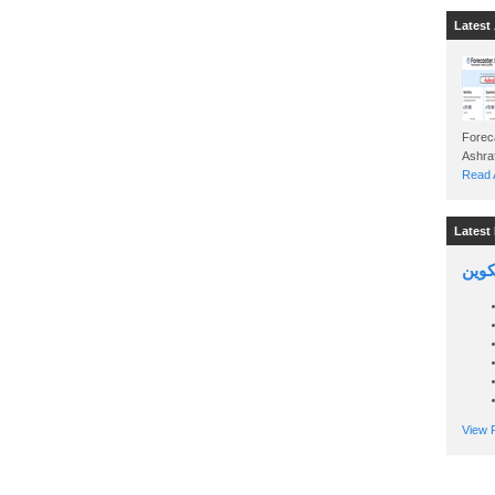
Latest 
Foreca
Read A
Latest 
تكوين
View P